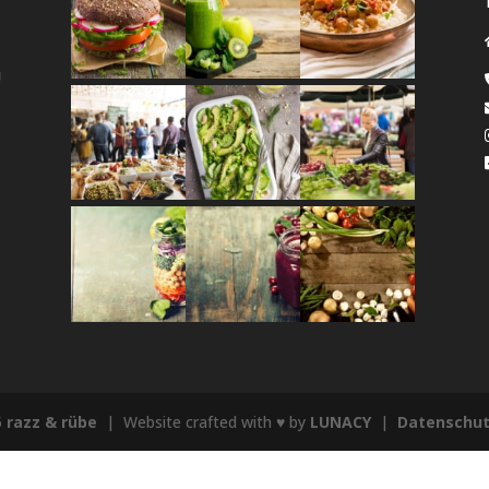
!
5
razz & rübe
| Website crafted with
♥
by
LUNACY
|
Datenschu